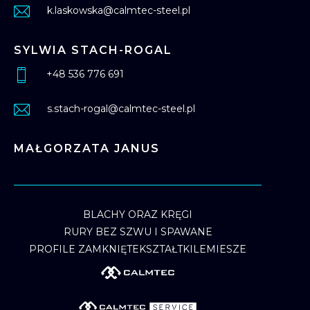
k.laskowska@calmtec-steel.pl
SYLWIA STACH-ROGAL
+48 536 776 691
s.stach-rogal@calmtec-steel.pl
MAŁGORZATA JANUS
BLACHY ORAZ KRĘGI
RURY BEZ SZWU I SPAWANE
PROFILE ZAMKNIĘTE
KSZTAŁTKI
LEMIESZE